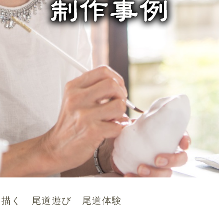
を描く 尾道遊び 尾道体験